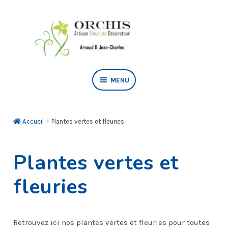
Aller
Aller
à
au
la
contenu
navigation
MENU
Bouquets
Accueil
Plantes vertes et fleuries
Compositions
Plantes vertes et
Dernier hommage
fleuries
Fêtes des Mères
Roses éternelles, Bougies Et Fleurs Séchées
Retrouvez ici nos plantes vertes et fleuries pour toutes