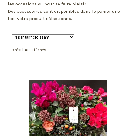
Plantes vertes et fleuries
les occasions ou pour se faire plaisir.
Des accessoires sont disponibles dans le panier une
Mon compte
fois votre produit sélectionné.
Trié
9 résultats affichés
par
prix
croissant