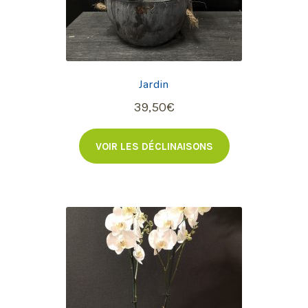
page
du
produit
Jardin
39,50
€
VOIR LES DÉCLINAISONS